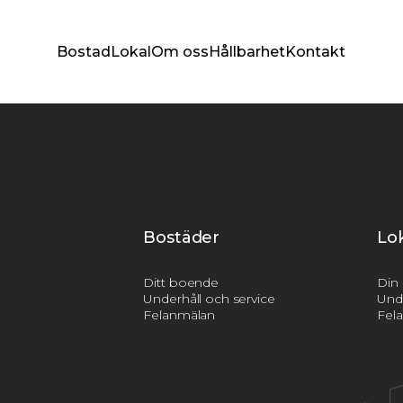
Bostad
Lokal
Om oss
Hållbarhet
Kontakt
Bostäder
Lo
Ditt boende
Din 
Underhåll och service
Unde
Felanmälan
Fel